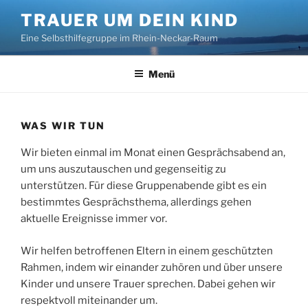
Zum
TRAUER UM DEIN KIND
Inhalt
Eine Selbsthilfegruppe im Rhein-Neckar-Raum
springen
Menü
WAS WIR TUN
Wir bieten einmal im Monat einen Gesprächsabend an,
um uns auszutauschen und gegenseitig zu
unterstützen. Für diese Gruppenabende gibt es ein
bestimmtes Gesprächsthema, allerdings gehen
aktuelle Ereignisse immer vor.
Wir helfen betroffenen Eltern in einem geschützten
Rahmen, indem wir einander zuhören und über unsere
Kinder und unsere Trauer sprechen. Dabei gehen wir
respektvoll miteinander um.